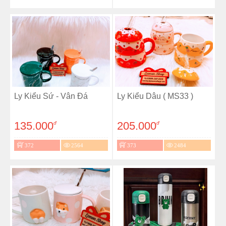
Ly Kiểu Sứ - Vân Đá
Ly Kiểu Dâu ( MS33 )
135.000
205.000
đ
đ
372
2564
373
2484