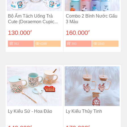
Bộ Ấm Tách Uống Trà
Combo 2 Bình Nước Gấu
Cute (Doraemon Cupic...
3 Màu
130.000
160.000
đ
đ
392
4288
393
2843
Ly Kiểu Sứ - Hoa Đào
Ly Kiểu Thủy Tinh
đ
đ