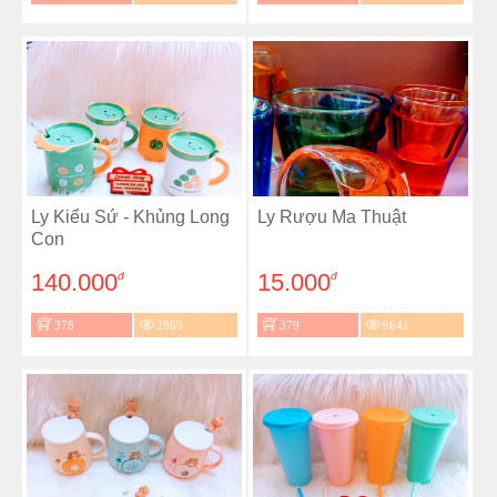
Ly Kiểu Sứ - Khủng Long
Ly Rượu Ma Thuật
Con
140.000
15.000
đ
đ
378
2869
379
9641