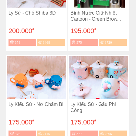
Ly Sứ - Chó Shiba 3D
Bình Nước Giữ Nhiệt
Cartoon - Green Brow...
200.000
195.000
đ
đ
374
3468
375
3720
Ly Kiểu Sứ - Nơ Chấm Bi
Ly Kiểu Sứ - Gấu Phi
Công
175.000
175.000
đ
đ
376
2416
377
2696