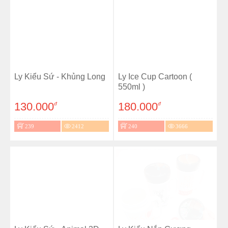
Ly Kiểu Sứ - Khủng Long
Ly Ice Cup Cartoon (
550ml )
130.000
180.000
đ
đ
239
2412
240
3666