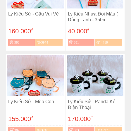
Ly Kiểu Sứ - Gấu Vui Vẻ
Ly Kiểu Nhựa Đổi Màu (
Dùng Lạnh - 350ml...
160.000
40.000
đ
đ
380
3974
381
4418
Ly Kiểu Sứ - Mèo Con
Ly Kiểu Sứ - Panda Kê
Điện Thoại
155.000
170.000
đ
đ
382
3210
383
1997