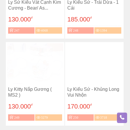
Ly Sứ Kiểu Vát Cạnh Kim
Ly Kiểu Sứ - Trái Dừa - 1
Cương - Bear/ As...
Cái
130.000
185.000
đ
đ
247
4068
248
1394
Ly Kitty Nắp Gương (
Ly Kiểu Sứ - Khủng Long
MS2 )
Vui Nhộn
130.000
170.000
đ
đ
249
3279
250
3718