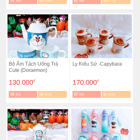
388
2364
389
2774
Bộ Ấm Tách Uống Trà
Ly Kiểu Sứ -Capybara
Cute (Doraemon)
130.000
170.000
đ
đ
390
4416
391
2056