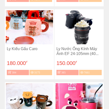
Ly Kiểu Gấu Caro
Ly Nước Ống Kính Máy
Ảnh EF 24-105mm (40...
180.000
150.000
đ
đ
384
3175
385
7661