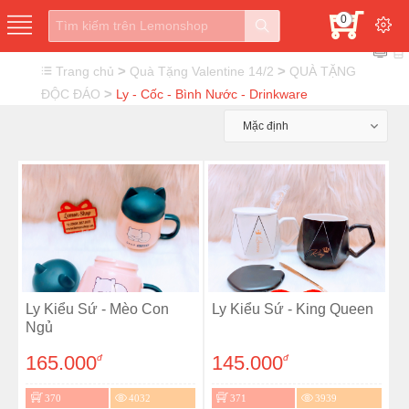
0
>
>
Trang chủ
Quà Tặng Valentine 14/2
QUÀ TẶNG
>
ĐỘC ĐÁO
Ly - Cốc - Bình Nước - Drinkware
Mặc định
Ly Kiểu Sứ - Mèo Con
Ly Kiểu Sứ - King Queen
Ngủ
165.000
145.000
đ
đ
370
4032
371
3939