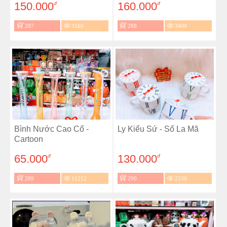
150.000
160.000
đ
đ
287
3160
288
3409
Bình Nước Cao Cổ -
Ly Kiểu Sứ - Số La Mã
Cartoon
65.000
130.000
đ
đ
289
11212
290
2530