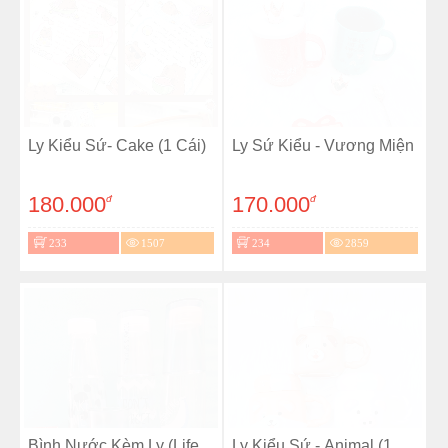
Ly Kiểu Sứ- Cake (1 Cái)
Ly Sứ Kiểu - Vương Miện
180.000
170.000
đ
đ
233
1507
234
2859
Bình Nước Kèm Ly (Life
Ly Kiểu Sứ - Animal (1