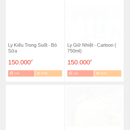
Ly Kiểu Trong Suốt - Bò
Ly Giữ Nhiệt - Cartoon (
Sữa
750ml)
150.000
150.000
đ
đ
245
4796
246
3181