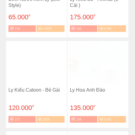
Style)
Cái )
65.000
175.000
đ
đ
236
11839
236
1794
Ly Kiểu Catoon - Bé Gái
Ly Hoa Anh Đào
120.000
135.000
đ
đ
237
2829
238
3185