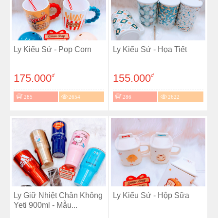
Ly Kiểu Sứ - Pop Corn
Ly Kiểu Sứ - Họa Tiết
175.000
155.000
đ
đ
285
2654
286
2622
Ly Giữ Nhiệt Chân Không
Ly Kiểu Sứ - Hộp Sữa
Yeti 900ml - Mẫu...