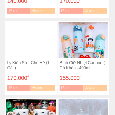
140.000
170.000
275
2674
276
1857
Ly Kiểu Sứ - Chú Hề (1
Bình Giữ Nhiệt Cartoon (
Cái )
Có Khóa - 400ml...
170.000
155.000
đ
đ
277
2101
278
3252