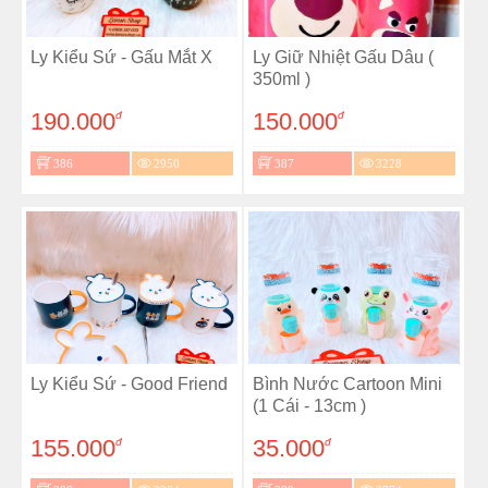
Ly Kiểu Sứ - Gấu Mắt X
Ly Giữ Nhiệt Gấu Dâu (
350ml )
190.000
150.000
đ
đ
386
2950
387
3228
Ly Kiểu Sứ - Good Friend
Bình Nước Cartoon Mini
(1 Cái - 13cm )
155.000
35.000
đ
đ