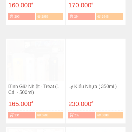
160.000
170.000
đ
đ
293
2989
294
2848
Bình Giữ Nhiệt - Treat (1
Ly Kiểu Nhựa ( 350ml )
Cái - 500ml)
165.000
230.000
đ
đ
231
3680
232
3888