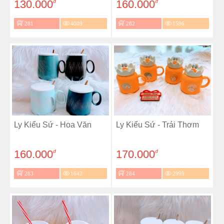
130.000
160.000
đ
đ
281
4009
282
1596
Ly Kiểu Sứ - Hoa Văn
Ly Kiểu Sứ - Trái Thơm
160.000
170.000
đ
đ
283
1642
284
2999