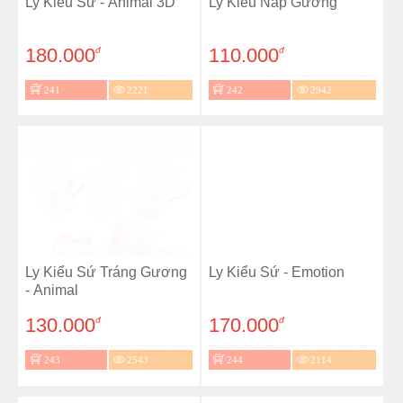
Ly Kiểu Sứ - Animal 3D
Ly Kiểu Nắp Gương
180.000
110.000
đ
đ
241
2221
242
2942
Ly Kiểu Sứ Tráng Gương
Ly Kiểu Sứ - Emotion
- Animal
130.000
170.000
đ
đ
243
2543
244
2114