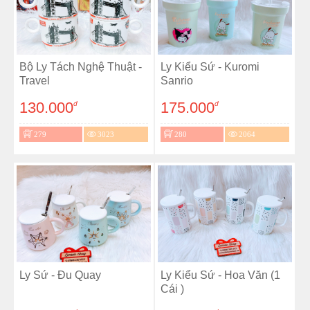
Bộ Ly Tách Nghệ Thuật -
Ly Kiểu Sứ - Kuromi
Travel
Sanrio
130.000
175.000
đ
đ
279
3023
280
2064
Ly Sứ - Đu Quay
Ly Kiểu Sứ - Hoa Văn (1
Cái )