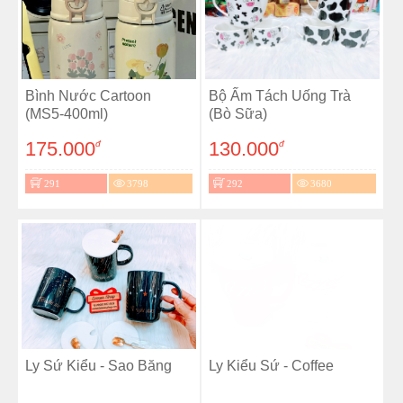
Bình Nước Cartoon
Bộ Ấm Tách Uống Trà
(MS5-400ml)
(Bò Sữa)
175.000
130.000
đ
đ
291
3798
292
3680
Ly Sứ Kiểu - Sao Băng
Ly Kiểu Sứ - Coffee