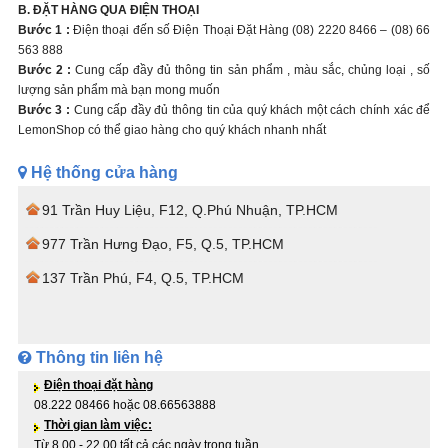
B. ĐẶT HÀNG QUA ĐIỆN THOẠI
Bước 1 :
Điện thoại đến số Điện Thoại Đặt Hàng (08) 2220 8466 – (08) 66
563 888
Bước 2 :
Cung cấp đầy đủ thông tin sản phẩm , màu sắc, chủng loại , số
lượng sản phẩm mà bạn mong muốn
Bước 3 :
Cung cấp đầy đủ thông tin của quý khách một cách chính xác để
LemonShop có thể giao hàng cho quý khách nhanh nhất
Hệ thống cửa hàng
91 Trần Huy Liệu, F12, Q.Phú Nhuận, TP.HCM
977 Trần Hưng Đạo, F5, Q.5, TP.HCM
137 Trần Phú, F4, Q.5, TP.HCM
Thông tin liên hệ
Điện thoại đặt hàng
08.222 08466 hoặc 08.66563888
Thời gian làm việc:
Từ 8.00 - 22.00 tất cả các ngày trong tuần