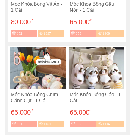
Móc Khóa Bông Vịt Áo -
Móc Khóa Bông Gấu
1 Cái
Nón - 1 Cái
80.000
65.000
đ
đ
352
1397
353
1408
Móc Khóa Bông Chim
Móc Khóa Bông Cáo - 1
Cánh Cụt - 1 Cái
Cái
65.000
65.000
đ
đ
354
1454
355
1446