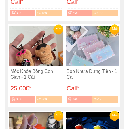
Call
Call
đ
đ
357
188
358
188
Mới
Mới
Móc Khóa Bông Con
Bóp Nhưạ Đựng Tiền - 1
Gián - 1 Cái
Cái
25.000
Call
đ
đ
359
200
360
195
Mới
Mới