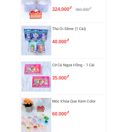
đ
đ
324.000
360.000
Thú Ói Slime (1 Cái)
đ
40.000
Cờ Cá Ngựa Hồng - 1 Cái
đ
35.000
Móc Khóa Que Kem Color
đ
60.000