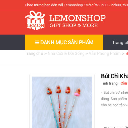
Chào mừng bạn đến với Lemonshop !
Mở cửa: 8h00 - 22h00, thứ
DANH MỤC SẢN PHẨM
Trang c
>
>
>
Trang chủ
Nhà Cửa & Đời Sống
Văn Phòng Phẩm
B
Bút Chì Kh
Tình trạng:
Còn
- Bút chì với nhi
dàng. Sản phẩm c
cho bé học tập v