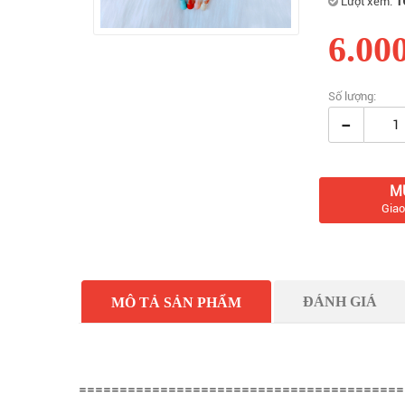
1
Lượt xem:
6.00
Số lượng:
-
M
Giao
ĐÁNH GIÁ
MÔ TẢ SẢN PHẨM
========================================