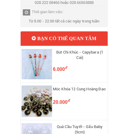
028.222 08466 hoặc 028.66563888
Thời gian làm việc:
Từ 8.00 - 22.00 tất cả các ngày trong tuần
BẠN CÓ THỂ QUAN TÂM
Bút Chì Khúc - Capybara (1
Cái)
đ
6.000
Móc Khóa 12 Cung Hoàng Đạo
đ
20.000
Quả Cầu Tuyết - Gấu Baby
(9cm)