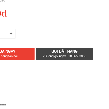
693
0đ
+
UA NGAY
GỌI ĐẶT HÀNG
 hàng tận nơi
Vui lòng gọi ngay 028.66563888
===