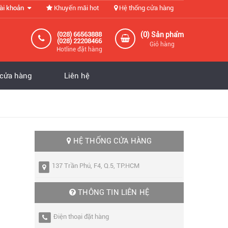
ài khoản
Khuyến mãi hot
Hệ thống cửa hàng
0
(028) 66563888
(
) Sản phẩm
(028) 22208466
Giỏ hàng
Hotline đặt hàng
 cửa hàng
Liên hệ
HỆ THỐNG CỬA HÀNG
137 Trần Phú, F4, Q.5, TP.HCM
THÔNG TIN LIÊN HỆ
Điện thoại đặt hàng