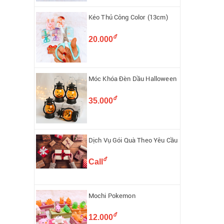
Kéo Thủ Công Color (13cm)
đ
20.000
Móc Khóa Đèn Dầu Halloween
đ
35.000
Dịch Vụ Gói Quà Theo Yêu Cầu
đ
Call
Mochi Pokemon
đ
12.000