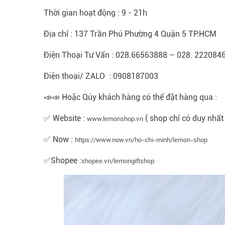
Thời gian hoạt động : 9 - 21h
Địa chỉ : 137 Trần Phú Phường 4 Quận 5 TP.HCM
Điện Thoại Tư Vấn : 028.66563888 – 028. 222084
Điện thoại/ ZALO : 0908187003
📣📣 Hoặc Qúy khách hàng có thể đặt hàng qua :
✅ Website :
( shop chỉ có duy nhất
www.lemonshop.vn
✅ Now :
https://www.now.vn/ho-chi-minh/lemon-shop
✅Shopee :
shopee.vn/lemongiftshop