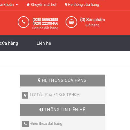
ài khoản
Khuyến mãi hot
Hệ thống cửa hàng
0
(028) 66563888
(
) Sản phẩm
(028) 22208466
Giỏ hàng
Hotline đặt hàng
 cửa hàng
Liên hệ
HỆ THỐNG CỬA HÀNG
137 Trần Phú, F4, Q.5, TP.HCM
THÔNG TIN LIÊN HỆ
Điện thoại đặt hàng