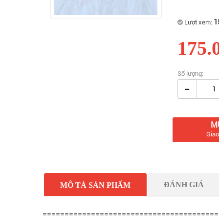
1
Lượt xem:
175.
Số lượng:
-
M
Giao
ĐÁNH GIÁ
MÔ TẢ SẢN PHẨM
========================================