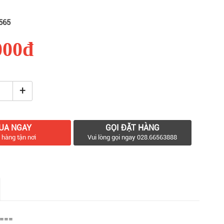
565
000đ
+
UA NGAY
GỌI ĐẶT HÀNG
 hàng tận nơi
Vui lòng gọi ngay 028.66563888
===