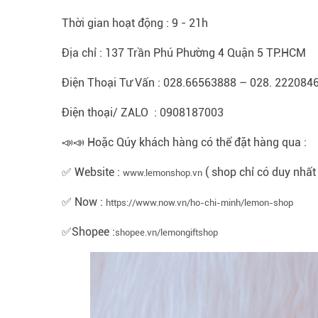
Thời gian hoạt động : 9 - 21h
Địa chỉ : 137 Trần Phú Phường 4 Quận 5 TP.HCM
Điện Thoại Tư Vấn : 028.66563888 – 028. 222084
Điện thoại/ ZALO : 0908187003
📣📣 Hoặc Qúy khách hàng có thể đặt hàng qua :
✅ Website :
( shop chỉ có duy nhất
www.lemonshop.vn
✅ Now :
https://www.now.vn/ho-chi-minh/lemon-shop
✅Shopee :
shopee.vn/lemongiftshop