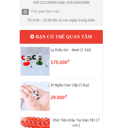
028.222 08466 hoặc 028.66563888
Thời gian làm việc:
Từ 8.00 - 22.00 tất cả các ngày trong tuần
BẠN CÓ THỂ QUAN TÂM
Ly Kiểu Sứ - Noel (1 Cái)
đ
175.000
Xí Ngầu Cao Cấp (13Ly)
đ
29.000
Chữ Tiền Đầy Túi Dán Tết ( 7
cm )