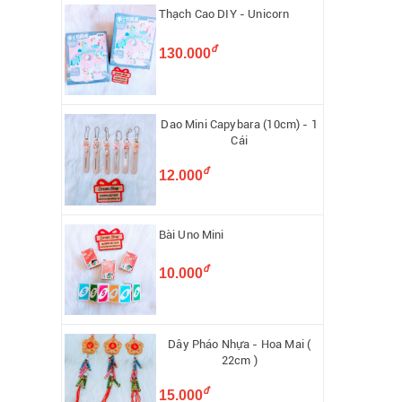
Thạch Cao DIY - Unicorn
đ
130.000
Dao Mini Capybara (10cm) - 1
Cái
đ
12.000
Bài Uno Mini
đ
10.000
Dây Pháo Nhựa - Hoa Mai (
22cm )
đ
15.000