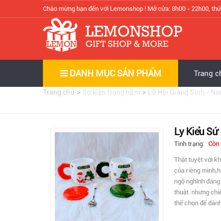
Chào mừng bạn đến với Lemonshop !
Mở cửa: 8h00 - 22h00, thứ
DANH MỤC SẢN PHẨM
Trang c
>
>
Trang chủ
Sự kiện trong năm
Lễ Hội Giáng Sinh - No
Ly Kiểu Sứ 
Tình trạng:
Còn
Thật tuyệt vời k
của riêng mình,h
ngộ nghĩnh đáng 
thuật. nhưng chi
thể chọn để dành