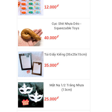
đ
12.000
Cục Shit Nhựa Dẻo -
Squeezable Toys
đ
40.000
Túi Giấy Kiếng (35x25x15cm)
đ
35.000
Mặt Nạ 1/2 Trắng Nhựa
(13cm)
đ
25.000