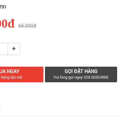
791
00đ
65.000đ
+
UA NGAY
GỌI ĐẶT HÀNG
 hàng tận nơi
Vui lòng gọi ngay 028.66563888