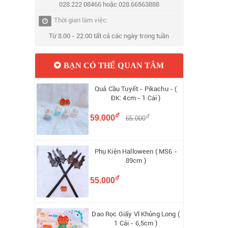
028.222 08466 hoặc 028.66563888
Thời gian làm việc:
Từ 8.00 - 22.00 tất cả các ngày trong tuần
BẠN CÓ THỂ QUAN TÂM
Quả Cầu Tuyết - Pikachu - (
ĐK: 4cm - 1 Cái )
đ
đ
59.000
65.000
Phụ Kiện Halloween ( MS6 -
89cm )
đ
55.000
Dao Rọc Giấy Vĩ Khủng Long (
1 Cái - 6,5cm )