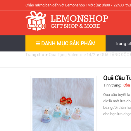
Chào mừng bạn đến với Lemonshop !
Mở cửa: 8h00 - 22h00, thứ
DANH MỤC SẢN PHẨM
Trang c
>
>
Trang chủ
Quà Tặng Valentine 14/2
QUÀ TẶNG ĐỘC
Quả Cầu Tuy
Tình trạng:
Còn
Quả cầu tuyết l
giờ là một lựa c
bè,người thân ha
cho bạn lựa chọn