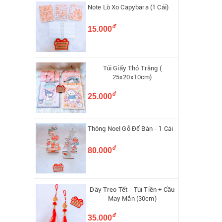
Note Lò Xo Capybara (1 Cái)
đ
15.000
Túi Giấy Thỏ Trắng (
25x20x10cm)
đ
25.000
Thông Noel Gỗ Để Bàn - 1 Cái
đ
80.000
Dây Treo Tết - Túi Tiền + Cầu
May Mắn (30cm)
đ
35.000