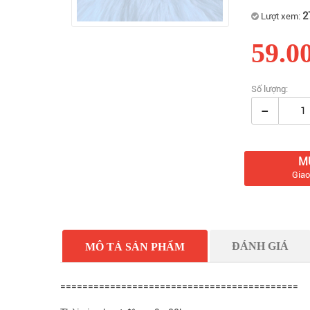
2
Lượt xem:
59.0
Số lượng:
-
M
Giao
ĐÁNH GIÁ
MÔ TẢ SẢN PHẨM
===========================================