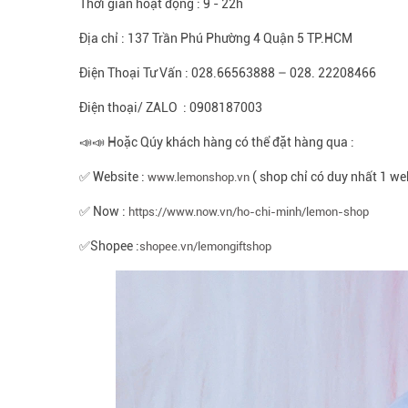
Thời gian hoạt động : 9 - 22h
Địa chỉ : 137 Trần Phú Phường 4 Quận 5 TP.HCM
Điện Thoại Tư Vấn : 028.66563888 – 028. 22208466
Điện thoại/ ZALO : 0908187003
📣📣 Hoặc Qúy khách hàng có thể đặt hàng qua :
✅ Website :
( shop chỉ có duy nhất 1 we
www.lemonshop.vn
✅ Now :
https://www.now.vn/ho-chi-minh/lemon-shop
✅Shopee :
shopee.vn/lemongiftshop​