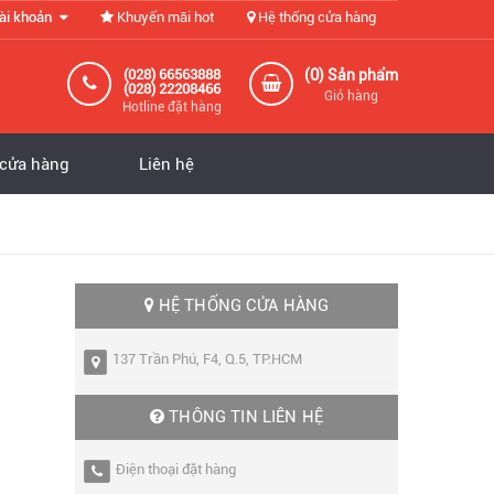
ài khoản
Khuyến mãi hot
Hệ thống cửa hàng
0
(028) 66563888
(
) Sản phẩm
(028) 22208466
Giỏ hàng
Hotline đặt hàng
 cửa hàng
Liên hệ
HỆ THỐNG CỬA HÀNG
137 Trần Phú, F4, Q.5, TP.HCM
THÔNG TIN LIÊN HỆ
Điện thoại đặt hàng