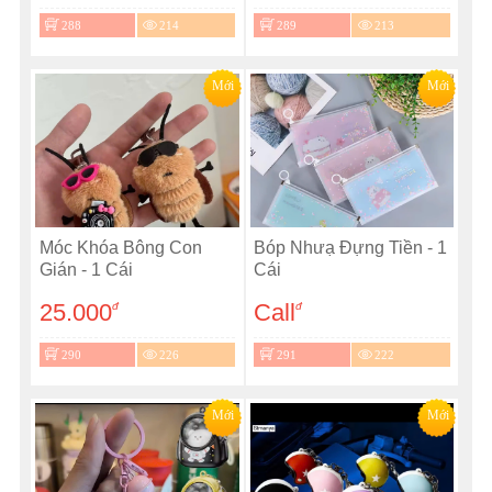
288
214
289
213
Mới
Mới
Móc Khóa Bông Con
Bóp Nhưạ Đựng Tiền - 1
Gián - 1 Cái
Cái
25.000
Call
đ
đ
290
226
291
222
Mới
Mới