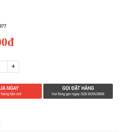
877
00đ
+
UA NGAY
GỌI ĐẶT HÀNG
 hàng tận nơi
Vui lòng gọi ngay 028.66563888