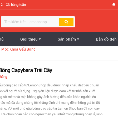
T
 2 - CN hàng tuần
hủ
Giới thiệu
Sản phẩm
Bản đồ đến
QUÀ TẶNG - PHỤ KIỆN - TRANG TRÍ GIÁNG SINH
Lễ Hội Giáng Sinh - Noel
TRANG TRÍ NHÀ CỬA - VĂN PHÒNG
PHỤ KIỆN HÓA TRANG - TRANG TRÍ HALLOWEEN
GẤU BÔNG - GỐI BÔNG - THÚ BÔNG
Gấu Bông - Thú Bông
Nhà Cửa & Đời Sống
Lễ Hội Hóa Trang Halloween
ĐỒ CHƠI SÁNG TẠO - ĐỘC LẠ
Quà Tặng - Gifts
Đồ Chơi - Toys
Sản Phẩm Mới
Về chúng tôi
>
Móc Khóa Gấu Bông
ông Capybara Trái Cây
 hàng
u bông cao cấp từ LemonShop đều được nhập khẩu đạt tiêu chuẩn
àn với người sử dụng . Nguyên liệu được cam kết từ nhà sản xuất
ng rất mềm và mịn không gây ảnh hướng đến sức khỏe người tiêu
mẫu mã đa dạng chúng tôi khẳng định chỉ mang đến những giá trị tốt
hàng. Với một chú gấu bông cao cấp tại Lemon Shop bạn đã có ngay
lựa chọn hoàn hảo cho người thân yêu nhất trong những ngày lễ,sinh