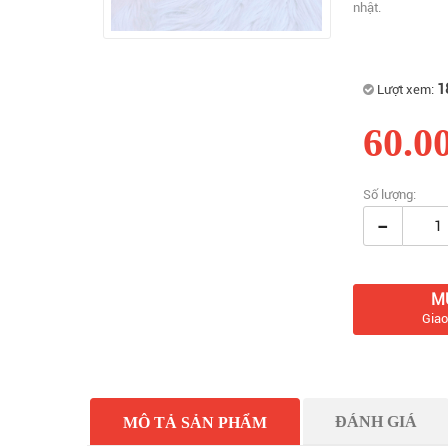
nhật.
1
Lượt xem:
60.0
Số lượng:
-
M
Giao
ĐÁNH GIÁ
MÔ TẢ SẢN PHẨM