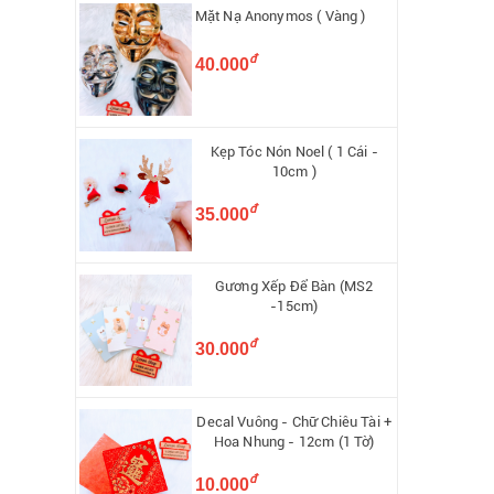
Mặt Nạ Anonymos ( Vàng )
đ
40.000
Kẹp Tóc Nón Noel ( 1 Cái -
10cm )
đ
35.000
Gương Xếp Để Bàn (MS2
-15cm)
đ
30.000
Decal Vuông - Chữ Chiêu Tài +
Hoa Nhung - 12cm (1 Tờ)
đ
10.000