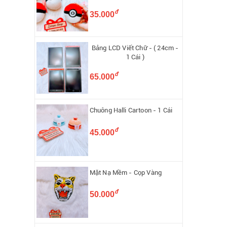
đ
35.000
Bảng LCD Viết Chữ - ( 24cm -
1 Cái )
đ
65.000
Chuông Halli Cartoon - 1 Cái
đ
45.000
Mặt Nạ Mềm - Cọp Vàng
đ
50.000