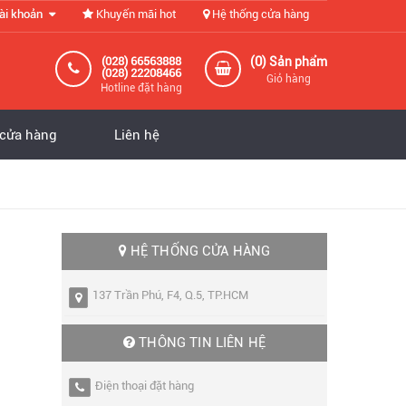
ài khoản
Khuyến mãi hot
Hệ thống cửa hàng
0
(028) 66563888
(
) Sản phẩm
(028) 22208466
Giỏ hàng
Hotline đặt hàng
 cửa hàng
Liên hệ
HỆ THỐNG CỬA HÀNG
137 Trần Phú, F4, Q.5, TP.HCM
THÔNG TIN LIÊN HỆ
Điện thoại đặt hàng