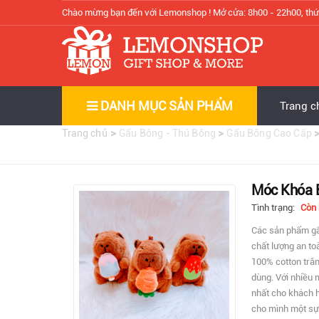
Chào mừng bạn đến với Lemonshop !
Mở cửa: 8h00 - 22h00, thứ
DANH MỤC SẢN PHẨM
Trang c
>
>
Trang chủ
Gấu Bông - Thú Bông
Gấu Bông Cao Cấp
Móc Khóa B
Tình trạng:
Còn
Các sản phẩm gấ
chất lượng an to
100% cotton trắ
dùng. Với nhiều 
nhất cho khách 
cho mình một sự 