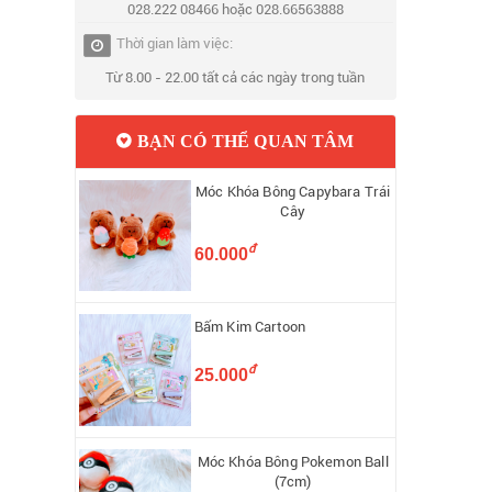
028.222 08466 hoặc 028.66563888
Thời gian làm việc:
Từ 8.00 - 22.00 tất cả các ngày trong tuần
BẠN CÓ THỂ QUAN TÂM
Móc Khóa Bông Capybara Trái
Cây
đ
60.000
Bấm Kim Cartoon
đ
25.000
Móc Khóa Bông Pokemon Ball
(7cm)