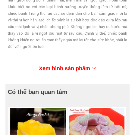
hút người dùng bởi vị thanh mát, mềm mại và ngọt ngào. Hoàn toàn
khác biệt so với các loại bánh nướng truyền thống làm từ bột mì,
chiếc bánh Trung thu rau câu sẽ đem đến cho bạn cảm giác mới lạ
và thú vị hơn hẳn. Mỗi chiếc bánh là sự kết hợp độc đáo giữa lớp rau
câu mát lạnh và vị nhân phong phú. Không ngọt lịm hay quá béo mà
thay vào đó là vị ngọt dịu mát từ rau câu. Chính vì thế, chiếc bánh
không khiến người ăn cảm thấy ngán mà lại tốt cho sức khỏe, nhất là
đối với người lớn tuổi.
Xem hình sản phẩm
Có thể bạn quan tâm