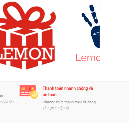
Thanh toán nhanh chóng và
C
an toàn
ác
Ca
 cực lớn
Ch
Phương thức thanh toán đa dạng
và cực kì tiện lợi