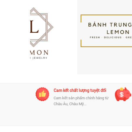
nh chóng và
Cam kết chất lượng tuyệt đối
Cam kết sản phẩm chính hãng từ
Châu Âu, Châu Mỹ...
 toán đa dạng