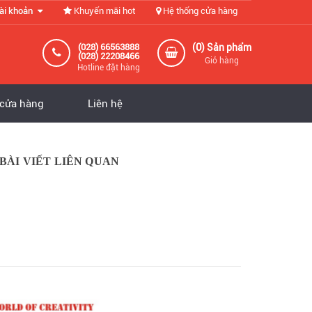
ài khoản
Khuyến mãi hot
Hệ thống cửa hàng
0
(028) 66563888
(
) Sản phẩm
(028) 22208466
Giỏ hàng
Hotline đặt hàng
 cửa hàng
Liên hệ
BÀI VIẾT LIÊN QUAN