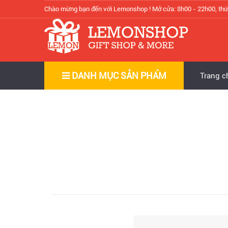
Chào mừng bạn đến với Lemonshop !
Mở cửa: 8h00 - 22h00, thứ
DANH MỤC SẢN PHẨM
Trang c