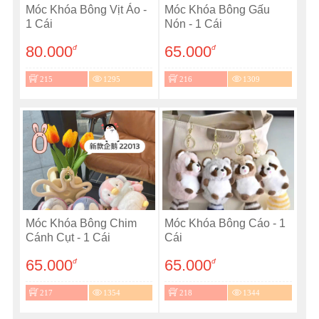
Móc Khóa Bông Vịt Áo -
Móc Khóa Bông Gấu
1 Cái
Nón - 1 Cái
80.000
65.000
đ
đ
215
1295
216
1309
Móc Khóa Bông Chim
Móc Khóa Bông Cáo - 1
Cánh Cụt - 1 Cái
Cái
65.000
65.000
đ
đ
217
1354
218
1344