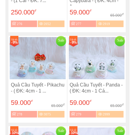
- (1 Cái - ĐK: 7...
Capybara - ( ĐK: 4cm -
1...
250.000
59.000
đ
đ
đ
65.000
276
2052
277
2919
Giá sốc
Sale
Giá sốc
Sale
- 9%
- 9%
Quả Cầu Tuyết - Pikachu
Quả Cầu Tuyết - Panda -
- ( ĐK: 4cm - 1 ...
( ĐK: 4cm - 1 Cá...
59.000
59.000
đ
đ
đ
đ
65.000
65.000
278
3075
279
2999
Giá sốc
Sale
Giá sốc
Sale
- 10%
- 10%