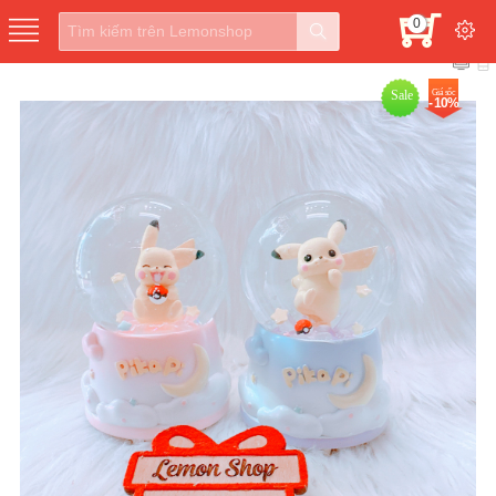
0
Sale
Giá sốc
- 10%