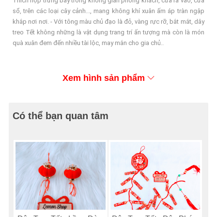
Thích hợp trưng bày trong không gian phòng khách, cửa ra vào, cửa
sổ, trên các loại cây cảnh..., mang không khí xuân ấm áp tràn ngập
khắp nơi nơi. - Với tông màu chủ đạo là đỏ, vàng rực rỡ, bắt mắt, dây
treo Tết không những là vật dụng trang trí ấn tượng mà còn là món
quà xuân đem đến nhiều tài lộc, may mắn cho gia chủ..
Xem hình sản phẩm
Có thể bạn quan tâm