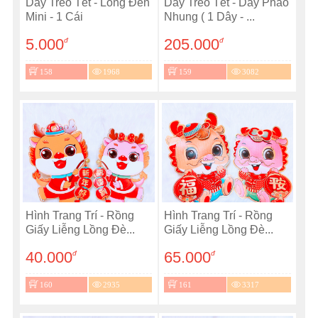
Dây Treo Tết - Lồng Đèn
Dây Treo Tết - Dây Pháo
Mini - 1 Cái
Nhung ( 1 Dây - ...
5.000
205.000
đ
đ
158
1968
159
3082
Hình Trang Trí - Rồng
Hình Trang Trí - Rồng
Giấy Liễng Lồng Đè...
Giấy Liễng Lồng Đè...
40.000
65.000
đ
đ
160
2935
161
3317