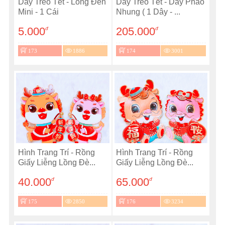
Dây Treo Tết - Lồng Đèn
Dây Treo Tết - Dây Pháo
Mini - 1 Cái
Nhung ( 1 Dây - ...
5.000
205.000
đ
đ
173
1886
174
3001
Hình Trang Trí - Rồng
Hình Trang Trí - Rồng
Giấy Liễng Lồng Đè...
Giấy Liễng Lồng Đè...
40.000
65.000
đ
đ
175
2850
176
3234