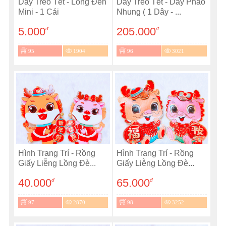
Dây Treo Tết - Lồng Đèn
Dây Treo Tết - Dây Pháo
Mini - 1 Cái
Nhung ( 1 Dây - ...
5.000
205.000
đ
đ
95
1904
96
3021
Hình Trang Trí - Rồng
Hình Trang Trí - Rồng
Giấy Liễng Lồng Đè...
Giấy Liễng Lồng Đè...
40.000
65.000
đ
đ
97
2870
98
3252