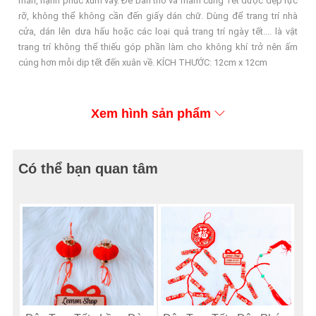
mắn, hạnh phúc xum vầy. Để bàn thờ và mâm cúng Tết được đẹp rực
rỡ, không thể không cần đến giấy dán chữ. Dùng để trang trí nhà
cửa, dán lên dưa hấu hoặc các loại quả trang trí ngày tết.... là vật
trang trí không thể thiếu góp phần làm cho không khí trở nên ấm
cúng hơn mỗi dịp tết đến xuân về. KÍCH THƯỚC: 12cm x 12cm
Xem hình sản phẩm
Có thể bạn quan tâm