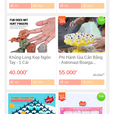
381
3024
382
3293
Giá sốc
Sale
- 15%
Khủng Long Kẹp Ngón
Phi Hành Gia Cân Bằng
Tay - 1 Cái
- Astronaut Boarga...
40.000
55.000
đ
đ
đ
65.000
383
4350
384
2922
Giá sốc
Sale
- 11%