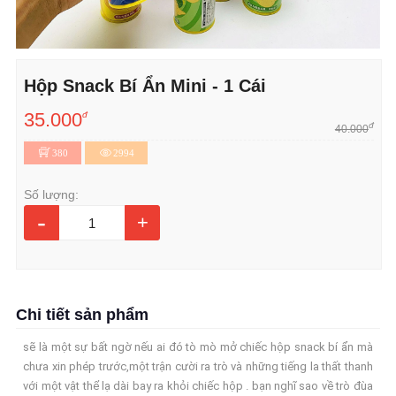
Hộp Snack Bí Ẩn Mini - 1 Cái
35.000
đ
đ
40.000
380
2994
Số lượng:
-
+
Chi tiết sản phẩm
sẽ là một sự bất ngờ nếu ai đó tò mò mở chiếc hộp snack bí ẩn mà
chưa xin phép trước,một trận cười ra trò và những tiếng la thất thanh
với một vật thể lạ dài bay ra khỏi chiếc hộp . bạn nghĩ sao về trò đùa