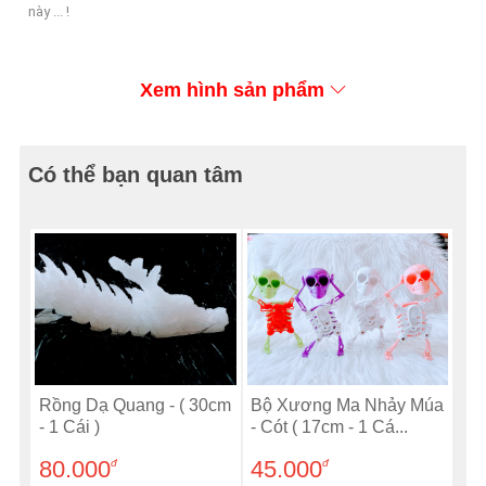
này ... !
Xem hình sản phẩm
Có thể bạn quan tâm
Rồng Dạ Quang - ( 30cm
Bộ Xương Ma Nhảy Múa
- 1 Cái )
- Cót ( 17cm - 1 Cá...
80.000
45.000
đ
đ