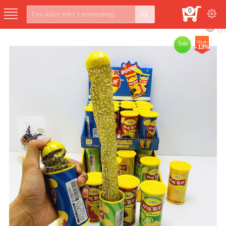
0
Sale
Giá sốc
- 13%