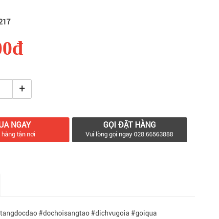
217
00đ
+
UA NGAY
GỌI ĐẶT HÀNG
 hàng tận nơi
Vui lòng gọi ngay 028.66563888
tangdocdao #dochoisangtao #dichvugoia #goiqua