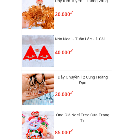
Dây Kim Tuyến - Thông Vàng
đ
30.000
Nón Noel - Tuần Lộc - 1 Cái
đ
40.000
Dây Chuyền 12 Cung Hoàng
Đạo
đ
30.000
Ông Già Noel Treo Cửa Trang
Trí
đ
85.000