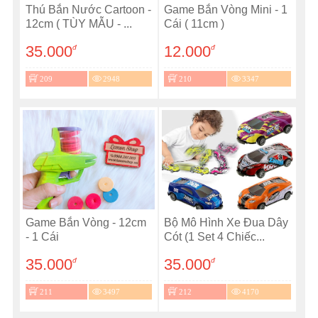
Thú Bắn Nước Cartoon -
Game Bắn Vòng Mini - 1
12cm ( TÙY MẪU - ...
Cái ( 11cm )
35.000
12.000
đ
đ
209
2948
210
3347
Game Bắn Vòng - 12cm
Bộ Mô Hình Xe Đua Dây
- 1 Cái
Cót (1 Set 4 Chiếc...
35.000
35.000
đ
đ
211
3497
212
4170