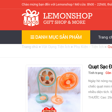
Chào mừng bạn đến với Lemonshop !
Mở cửa: 8h00 - 22h00, thứ
DANH MỤC SẢN PHẨM
Trang c
>
>
>
Trang chủ
Vật Dụng Tiện Ích
Phụ Kiện - Tiện Ích
Qu
Quạt Sạc Đ
Tình trạng:
Còn
Ngày hè nóng nực
chiếc quạt mini 
nhiều diện tích.
THƯỚC: Cao: 25c