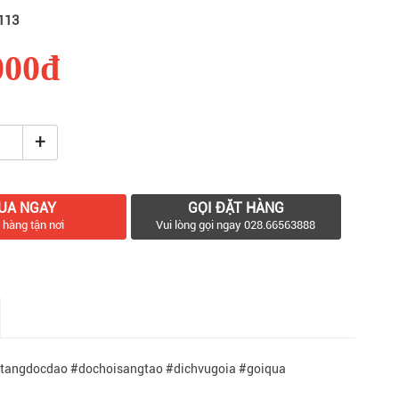
113
000đ
+
UA NGAY
GỌI ĐẶT HÀNG
 hàng tận nơi
Vui lòng gọi ngay 028.66563888
tangdocdao #dochoisangtao #dichvugoia #goiqua