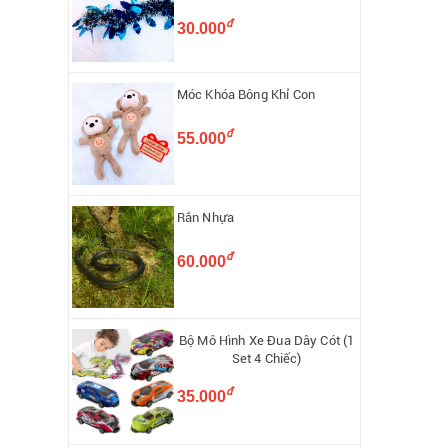
đ
30.000
Móc Khóa Bông Khỉ Con
đ
55.000
Rắn Nhựa
đ
60.000
Bộ Mô Hình Xe Đua Dây Cót (1
Set 4 Chiếc)
đ
35.000