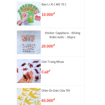
Bao Lì Xì ( MS 70 )
đ
10.000
Sticker Capybara - Không
thấm nước - 50pcs
đ
20.000
Côn Trùng Nhựa
đ
Call
Chim Én Dán Cửa Tết
đ
65.000