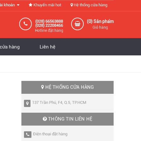
ài khoản
Khuyến mãi hot
Hệ thống cửa hàng
0
(028) 66563888
(
) Sản phẩm
(028) 22208466
Giỏ hàng
Hotline đặt hàng
 cửa hàng
Liên hệ
HỆ THỐNG CỬA HÀNG
137 Trần Phú, F4, Q.5, TP.HCM
THÔNG TIN LIÊN HỆ
Điện thoại đặt hàng