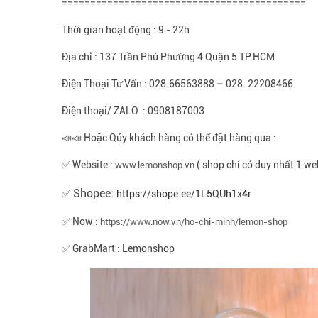
===========================================
Thời gian hoạt động : 9 - 22h
Địa chỉ : 137 Trần Phú Phường 4 Quận 5 TP.HCM
Điện Thoại Tư Vấn : 028.66563888 – 028. 22208466
Điện thoại/ ZALO : 0908187003
📣📣 Hoặc Qúy khách hàng có thể đặt hàng qua :
✅ Website :
( shop chỉ có duy nhất 1 we
www.lemonshop.vn
Shopee:
✅
https://shope.ee/1L5QUh1x4r
✅ Now :
https://www.now.vn/ho-chi-minh/lemon-shop
✅ GrabMart : Lemonshop