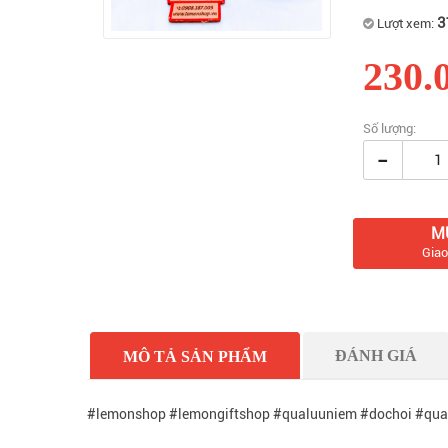
3
Lượt xem:
230.
Số lượng:
-
M
Giao
ĐÁNH GIÁ
MÔ TẢ SẢN PHẨM
#lemonshop #lemongiftshop #qualuuniem #dochoi #qua