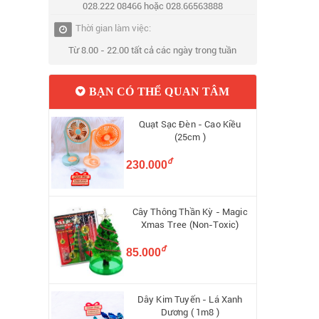
028.222 08466 hoặc 028.66563888
Thời gian làm việc:
Từ 8.00 - 22.00 tất cả các ngày trong tuần
BẠN CÓ THỂ QUAN TÂM
Quạt Sạc Đèn - Cao Kiều
(25cm )
đ
230.000
Cây Thông Thần Kỳ - Magic
Xmas Tree (Non-Toxic)
đ
85.000
Dây Kim Tuyến - Lá Xanh
Dương ( 1m8 )