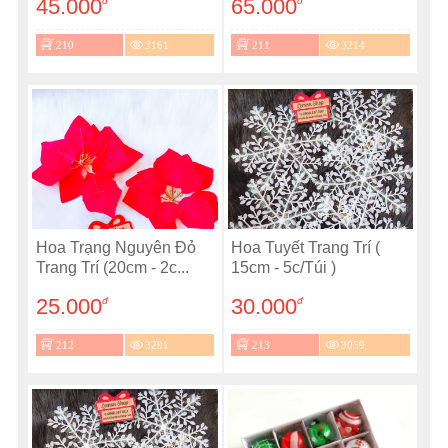
45.000
65.000
đ
đ
210
3161
211
3214
Hoa Trạng Nguyên Đỏ
Hoa Tuyết Trang Trí (
Trang Trí (20cm - 2c...
15cm - 5c/Túi )
25.000
30.000
đ
đ
212
3291
213
3059