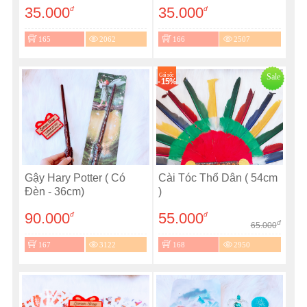
35.000
35.000
đ
đ
165
2062
166
2507
Giá sốc
Sale
- 15%
Gậy Hary Potter ( Có
Cài Tóc Thổ Dân ( 54cm
Đèn - 36cm)
)
90.000
55.000
đ
đ
đ
65.000
167
3122
168
2950