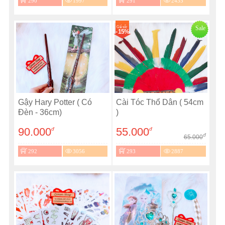
290
1997
291
2435
Giá sốc
Sale
- 15%
Gậy Hary Potter ( Có
Cài Tóc Thổ Dân ( 54cm
Đèn - 36cm)
)
90.000
55.000
đ
đ
đ
65.000
292
3056
293
2887