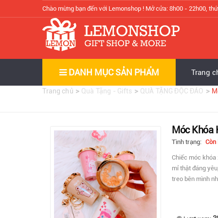
Chào mừng bạn đến với Lemonshop !
Mở cửa: 8h00 - 22h00, thứ
DANH MỤC SẢN PHẨM
Trang c
>
>
>
Trang chủ
Quà Tặng - Gifts
QUÀ TẶNG ĐỘC ĐÁO
M
Móc Khóa 
Tình trạng:
Còn
Chiếc móc khóa x
mỉ thật đáng yêu
treo bên mình nh