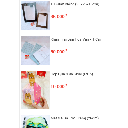
Túi Giấy Kiếng (35x25x15cm)
đ
35.000
Khăn Trải Bàn Hoa Văn - 1 Cái
đ
60.000
Hộp Quà Giấy Noel (MD5)
đ
10.000
Mặt Nạ Da Tóc Trắng (26cm)