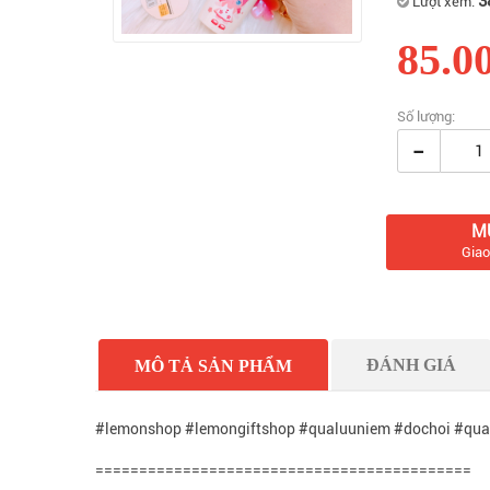
3
Lượt xem:
85.0
Số lượng:
-
M
Giao
ĐÁNH GIÁ
MÔ TẢ SẢN PHẨM
#lemonshop #lemongiftshop #qualuuniem #dochoi #qua
===========================================