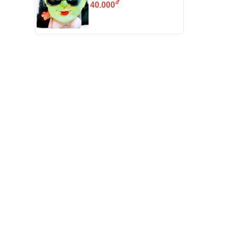
đ
40.000