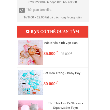
028.222 08466 hoặc 028.66563888
Thời gian làm việc:
Từ 8.00 - 22.00 tất cả các ngày trong tuần
BẠN CÓ THỂ QUAN TÂM
Móc Khóa Kính Vạn Hoa
đ
đ
85.000
95.000
Set Hóa Trang - Baby Boy
đ
80.000
Thú Thổi Hơi Xả Stress -
Squeezable Toys