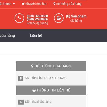
ài khoản
Khuyến mãi hot
Hệ thống cửa hàng
0
(028) 66563888
(
) Sản phẩm
(028) 22208466
Giỏ hàng
Hotline đặt hàng
 cửa hàng
Liên hệ
HỆ THỐNG CỬA HÀNG
137 Trần Phú, F4, Q.5, TP.HCM
THÔNG TIN LIÊN HỆ
Điện thoại đặt hàng