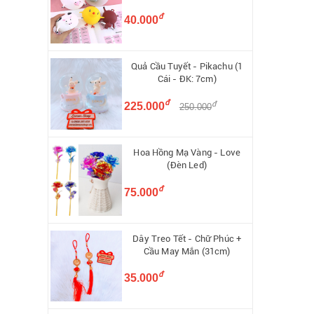
đ
40.000
Quả Cầu Tuyết - Pikachu (1
Cái - ĐK: 7cm)
đ
đ
225.000
250.000
Hoa Hồng Mạ Vàng - Love
(Đèn Led)
đ
75.000
Dây Treo Tết - Chữ Phúc +
Cầu May Mắn (31cm)
đ
35.000