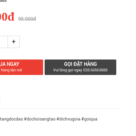
863
00đ
95.000đ
+
UA NGAY
GỌI ĐẶT HÀNG
 hàng tận nơi
Vui lòng gọi ngay 028.66563888
tangdocdao #dochoisangtao #dichvugoia #goiqua