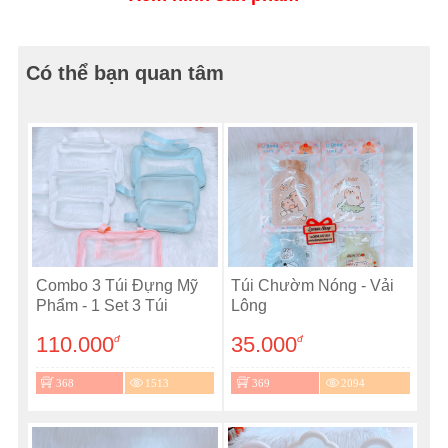
Có thể bạn quan tâm
Combo 3 Túi Đựng Mỹ
Túi Chườm Nóng - Vải
Phẩm - 1 Set 3 Túi
Lông
110.000
35.000
đ
đ
368
1513
369
2094