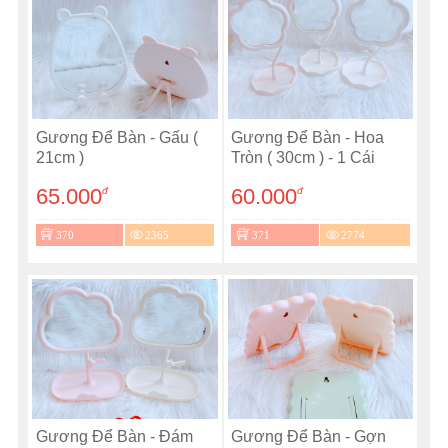
Gương Để Bàn - Gấu (
Gương Để Bàn - Hoa
21cm )
Tròn ( 30cm ) - 1 Cái
65.000
60.000
đ
đ
370
2365
371
2774
Gương Để Bàn - Đám
Gương Để Bàn - Gợn