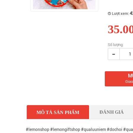
4
Lượt xem:
35.0
Số lượng:
-
M
Giao
ĐÁNH GIÁ
MÔ TẢ SẢN PHẨM
#lemonshop #lemongiftshop #qualuuniem #dochoi #qua