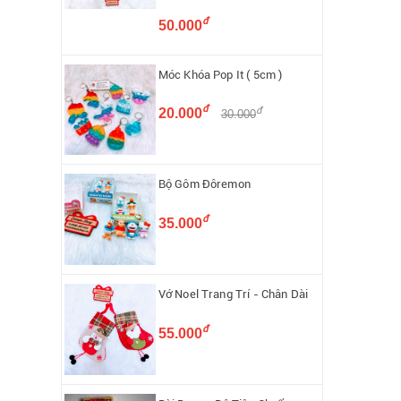
đ
50.000
Móc Khóa Pop It ( 5cm )
đ
đ
20.000
30.000
Bộ Gôm Đôremon
đ
35.000
Vớ Noel Trang Trí - Chân Dài
đ
55.000