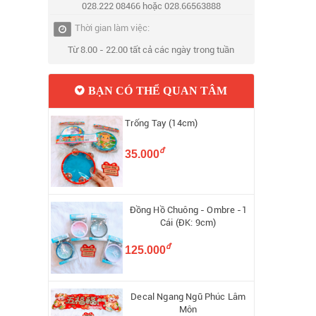
028.222 08466 hoặc 028.66563888
Thời gian làm việc:
Từ 8.00 - 22.00 tất cả các ngày trong tuần
BẠN CÓ THỂ QUAN TÂM
Trống Tay (14cm)
đ
35.000
Đồng Hồ Chuông - Ombre -1
Cái (ĐK: 9cm)
đ
125.000
Decal Ngang Ngũ Phúc Lâm
Môn