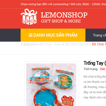
Chào mừng bạn đến với Lemonshop !
Mở cửa: 8h00 - 22h00, thứ
DANH MỤC SẢN PHẨM
Trang c
>
>
>
Trang chủ
Đồ Chơi - Toys
Đồ Chơi Cho Bé
Đồ Chơi 
Trống Tay 
Tình trạng:
Còn
Đồ chơi trống lắ
ra âm thanh vui t
dễ thương, màu s
đây sẽ là món đồ
này dành cho các 