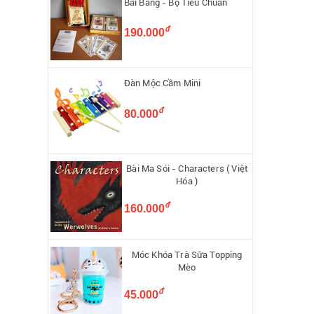
Bài Bang - Bộ Tiêu Chuẩn
đ
190.000
Đàn Mộc Cầm Mini
đ
80.000
Bài Ma Sói - Characters ( Việt
Hóa )
đ
160.000
Móc Khóa Trà Sữa Topping
Mèo
đ
45.000