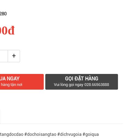
280
00đ
+
UA NGAY
GỌI ĐẶT HÀNG
 hàng tận nơi
Vui lòng gọi ngay 028.66563888
tangdocdao #dochoisangtao #dichvugoia #goiqua