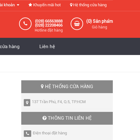
ài khoản
Khuyến mãi hot
Hệ thống cửa hàng
0
(028) 66563888
(
) Sản phẩm
(028) 22208466
Giỏ hàng
Hotline đặt hàng
 cửa hàng
Liên hệ
HỆ THỐNG CỬA HÀNG
137 Trần Phú, F4, Q.5, TP.HCM
THÔNG TIN LIÊN HỆ
Điện thoại đặt hàng