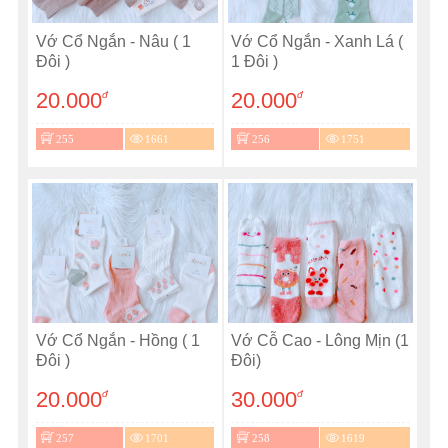
Vớ Cổ Ngắn - Nâu ( 1
Vớ Cổ Ngắn - Xanh Lá (
Đôi )
1 Đôi )
20.000
20.000
đ
đ
255
1661
256
1751
Vớ Cổ Ngắn - Hồng ( 1
Vớ Cỗ Cao - Lông Mịn (1
Đôi )
Đôi)
20.000
30.000
đ
đ
257
1701
258
1619