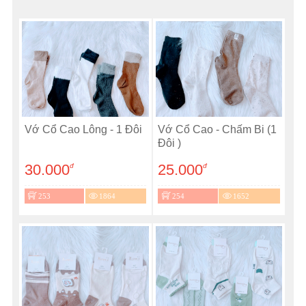
Vớ Cổ Cao Lông - 1 Đôi
Vớ Cổ Cao - Chấm Bi (1
Đôi )
30.000
25.000
đ
đ
253
1864
254
1652