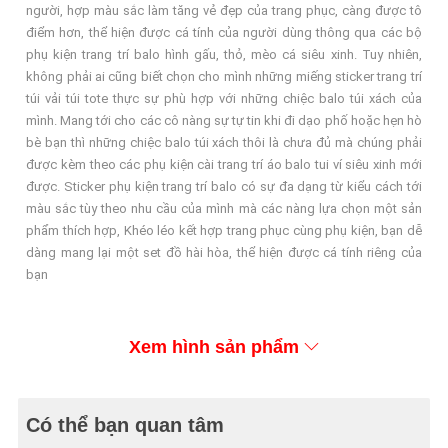
người, hợp màu sắc làm tăng vẻ đẹp của trang phục, càng được tô
điểm hơn, thể hiện được cá tính của người dùng thông qua các bộ
phụ kiện trang trí balo hình gấu, thỏ, mèo cá siêu xinh. Tuy nhiên,
không phải ai cũng biết chọn cho mình những miếng sticker trang trí
túi vải túi tote thực sự phù hợp với những chiệc balo túi xách của
mình. Mang tới cho các cô nàng sự tự tin khi đi dạo phố hoặc hẹn hò
bè bạn thì những chiệc balo túi xách thôi là chưa đủ mà chúng phải
được kèm theo các phụ kiện cài trang trí áo balo tui ví siêu xinh mới
được. Sticker phụ kiện trang trí balo có sự đa dạng từ kiểu cách tới
màu sắc tùy theo nhu cầu của mình mà các nàng lựa chọn một sản
phẩm thích hợp, Khéo léo kết hợp trang phục cùng phụ kiện, bạn dễ
dàng mang lại một set đồ hài hòa, thể hiện được cá tính riêng của
bạn
Xem hình sản phẩm
Có thể bạn quan tâm