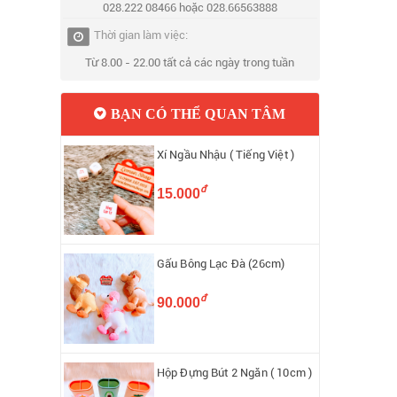
028.222 08466 hoặc 028.66563888
Thời gian làm việc:
Từ 8.00 - 22.00 tất cả các ngày trong tuần
BẠN CÓ THỂ QUAN TÂM
Xí Ngầu Nhậu ( Tiếng Việt )
đ
15.000
Gấu Bông Lạc Đà (26cm)
đ
90.000
Hộp Đựng Bút 2 Ngăn ( 10cm )