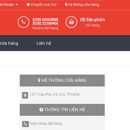
ài khoản
Khuyến mãi hot
Hệ thống cửa hàng
0
(028) 66563888
(
) Sản phẩm
(028) 22208466
Giỏ hàng
Hotline đặt hàng
 cửa hàng
Liên hệ
HỆ THỐNG CỬA HÀNG
137 Trần Phú, F4, Q.5, TP.HCM
THÔNG TIN LIÊN HỆ
Điện thoại đặt hàng