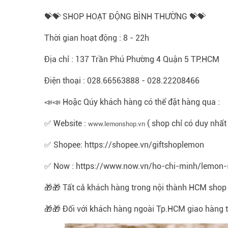
💝💝 SHOP HOẠT ĐỘNG BÌNH THƯỜNG 💝💝
Thời gian hoạt động : 8 - 22h
Địa chỉ : 137 Trần Phú Phường 4 Quận 5 TP.HCM
Điện thoại : 028.66563888 - 028.22208466
📣📣 Hoặc Qúy khách hàng có thể đặt hàng qua :
✅ Website :
( shop chỉ có duy nhất
www.lemonshop.vn
✅ Shopee: https://shopee.vn/giftshoplemon
✅ Now : https://www.now.vn/ho-chi-minh/lemon
🎁🎁 Tất cả khách hàng trong nội thành HCM shop 
🎁🎁 Đối với khách hàng ngoài Tp.HCM giao hàng t