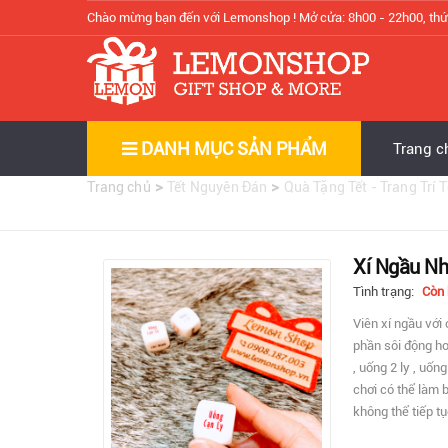
Chào mừng bạn đến với Lemonshop !
Mở cửa: 8h00 - 22h00, thứ
DANH MỤC SẢN PHẨM
Trang c
>
>
Trang chủ
Tết Nguyên Đán
Quà Tặng Tết - Trang Trí T
Xí Ngầu Nhậ
Tình trạng:
Còn
Viên xí ngầu với
phần sôi động hơ
, uống 2 ly , uốn
chơi có thể làm 
không thể tiếp t