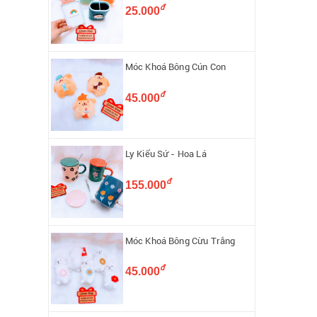
đ
25.000
Móc Khoá Bông Cún Con
đ
45.000
Ly Kiểu Sứ - Hoa Lá
đ
155.000
Móc Khoá Bông Cừu Trắng
đ
45.000