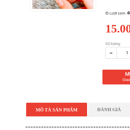
4
Lượt xem:
15.0
Số lượng:
-
M
Giao
ĐÁNH GIÁ
MÔ TẢ SẢN PHẨM
========================================