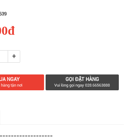
639
00đ
+
UA NGAY
GỌI ĐẶT HÀNG
 hàng tận nơi
Vui lòng gọi ngay 028.66563888
===================