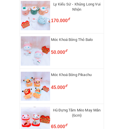
Ly Kiểu Sứ - Khủng Long Vui
Nhộn
đ
170.000
Móc Khoá Bông Thỏ Balo
đ
50.000
Móc Khoá Bông Pikachu
đ
45.000
Hủ Đựng Tăm Mèo May Mắn
(6cm)
đ
65.000