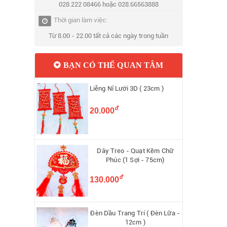
028.222 08466 hoặc 028.66563888
Thời gian làm việc:
Từ 8.00 - 22.00 tất cả các ngày trong tuần
BẠN CÓ THỂ QUAN TÂM
Liễng Nỉ Lưới 3D ( 23cm )
đ
20.000
Dây Treo - Quạt Kẽm Chữ
Phúc (1 Sợi - 75cm)
đ
130.000
Đèn Dầu Trang Trí ( Đèn Lữa -
12cm )