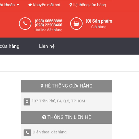
ài khoản
Khuyến mãi hot
Hệ thống cửa hàng
0
(028) 66563888
(
) Sản phẩm
(028) 22208466
Giỏ hàng
Hotline đặt hàng
 cửa hàng
Liên hệ
HỆ THỐNG CỬA HÀNG
137 Trần Phú, F4, Q.5, TP.HCM
THÔNG TIN LIÊN HỆ
Điện thoại đặt hàng