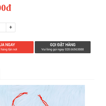
00đ
+
UA NGAY
GỌI ĐẶT HÀNG
 hàng tận nơi
Vui lòng gọi ngay 028.66563888