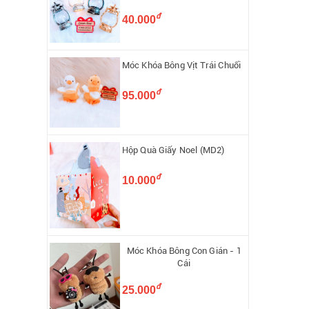
đ
40.000
Móc Khóa Bông Vịt Trái Chuối
đ
95.000
Hộp Quà Giấy Noel (MD2)
đ
10.000
Móc Khóa Bông Con Gián - 1
Cái
đ
25.000