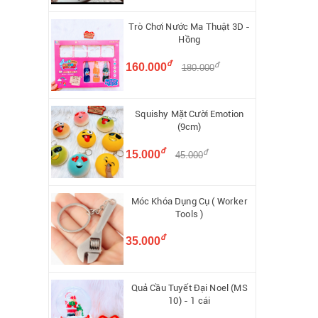
Trò Chơi Nước Ma Thuật 3D -
Hồng
đ
đ
160.000
180.000
Squishy Mặt Cười Emotion
(9cm)
đ
đ
15.000
45.000
Móc Khóa Dụng Cụ ( Worker
Tools )
đ
35.000
Quả Cầu Tuyết Đại Noel (MS
10) - 1 cái