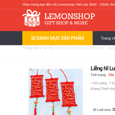
Chào mừng bạn đến với Lemonshop !
Mở cửa: 8h00 - 22h00, thứ
DANH MỤC SẢN PHẨM
Trang c
>
>
Trang chủ
Tết Nguyên Đán 2020
Quà Tặng Tết - Trang
Liễng Nỉ Lư
Tình trạng:
Còn
* Số Lượng : 1 Sợ
Khang Thịnh Vượ
2
Lượt xem: