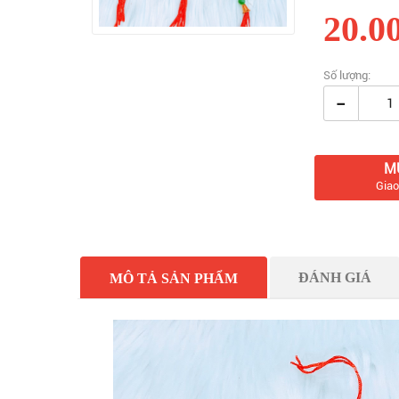
20.0
Số lượng:
-
M
Giao
ĐÁNH GIÁ
MÔ TẢ SẢN PHẨM