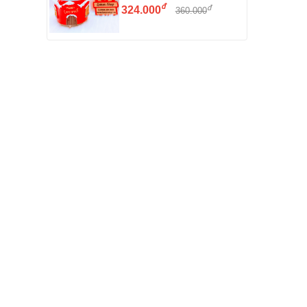
đ
đ
324.000
360.000