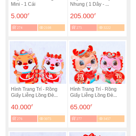
Mini - 1 Cái
Nhung ( 1 Dây - ...
5.000
205.000
đ
đ
274
2108
275
3222
Hình Trang Trí - Rồng
Hình Trang Trí - Rồng
Giấy Liễng Lồng Đè...
Giấy Liễng Lồng Đè...
40.000
65.000
đ
đ
276
3075
277
3457