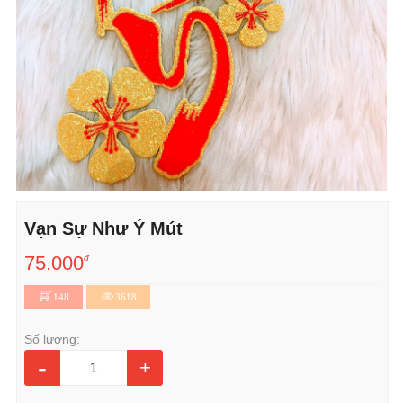
Vạn Sự Như Ý Mút
75.000
đ
148
3618
Số lượng:
-
+