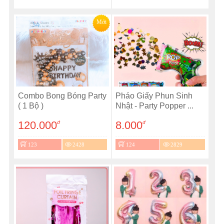
Mới
Combo Bong Bóng Party
Pháo Giấy Phun Sinh
( 1 Bộ )
Nhật - Party Popper ...
120.000
8.000
đ
đ
123
2428
124
2829