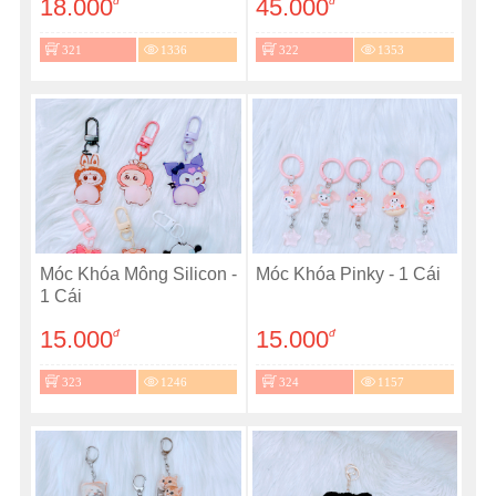
18.000
45.000
đ
đ
321
1336
322
1353
Móc Khóa Mông Silicon -
Móc Khóa Pinky - 1 Cái
1 Cái
15.000
15.000
đ
đ
323
1246
324
1157