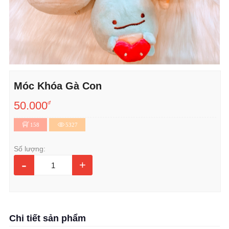
Móc Khóa Gà Con
50.000
đ
158
5327
Số lượng:
-
+
Chi tiết sản phẩm