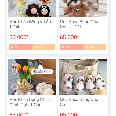
Móc Khóa Bông Vịt Áo -
Móc Khóa Bông Gấu
1 Cái
Nón - 1 Cái
80.000
65.000
đ
đ
285
1370
286
1385
Móc Khóa Bông Chim
Móc Khóa Bông Cáo - 1
Cánh Cụt - 1 Cái
Cái
65.000
65.000
đ
đ