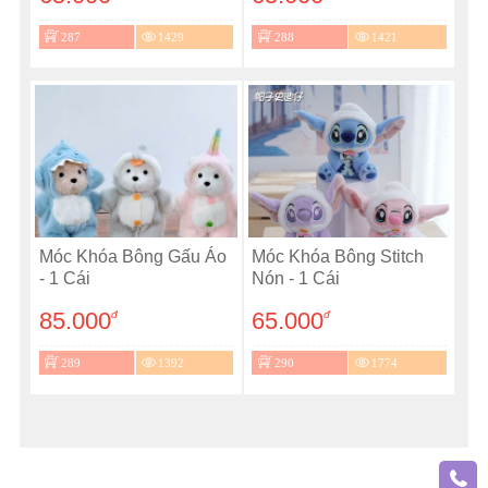
287
1429
288
1421
Móc Khóa Bông Gấu Áo
Móc Khóa Bông Stitch
- 1 Cái
Nón - 1 Cái
85.000
65.000
đ
đ
289
1392
290
1774