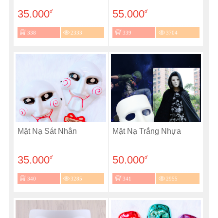
35.000
55.000
đ
đ
338
2333
339
3704
Mặt Nạ Sát Nhân
Mặt Nạ Trắng Nhựa
35.000
50.000
đ
đ
340
3285
341
2955