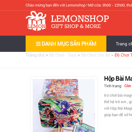
Chào mừng bạn đến với Lemonshop !
Mở cửa: 8h00 - 22h00, thứ
DANH MỤC SẢN PHẨM
Trang c
>
>
>
Trang chủ
Đồ Chơi - Toys
Đồ Chơi Cho Bé
Đồ Chơi 
Hộp Bài Ma
Tình trạng:
Còn
trò chơi bài mag
thế hệ trẻ em , 
với Hộp Bài Magi
giúp bạn dễ sở h