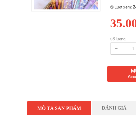
2
Lượt xem:
35.0
Số lượng:
-
M
Giao
ĐÁNH GIÁ
MÔ TẢ SẢN PHẨM