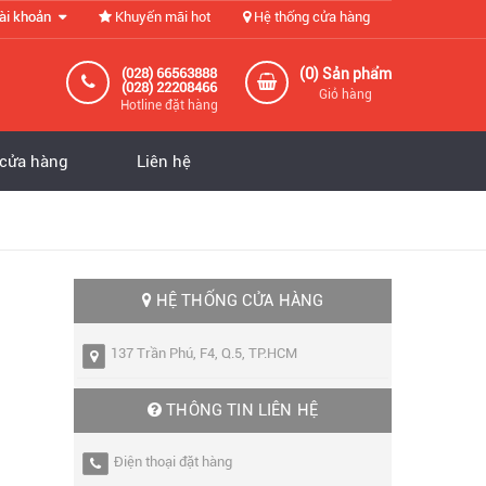
ài khoản
Khuyến mãi hot
Hệ thống cửa hàng
0
(028) 66563888
(
) Sản phẩm
(028) 22208466
Giỏ hàng
Hotline đặt hàng
 cửa hàng
Liên hệ
HỆ THỐNG CỬA HÀNG
137 Trần Phú, F4, Q.5, TP.HCM
THÔNG TIN LIÊN HỆ
Điện thoại đặt hàng