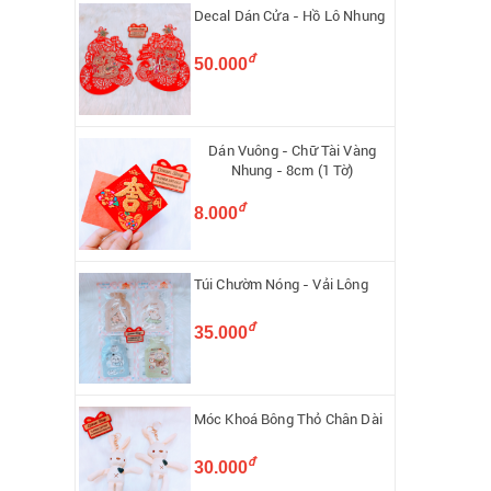
Decal Dán Cửa - Hồ Lô Nhung
đ
50.000
Dán Vuông - Chữ Tài Vàng
Nhung - 8cm (1 Tờ)
đ
8.000
Túi Chườm Nóng - Vải Lông
đ
35.000
Móc Khoá Bông Thỏ Chân Dài
đ
30.000