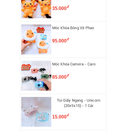
đ
35.000
Móc Khóa Bông Vịt Phao
đ
95.000
Móc Khóa Camera - Caro
đ
85.000
Túi Giấy Ngang - Unicorn
(20x9x15) - 1 Cái
đ
15.000