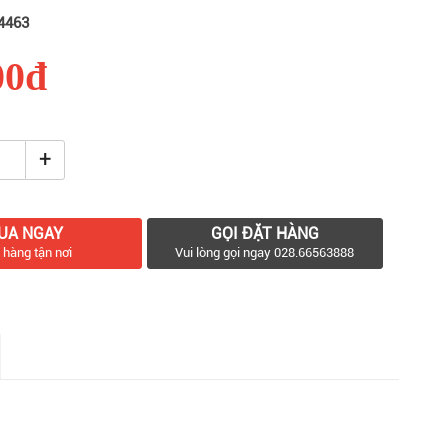
4463
00đ
+
UA NGAY
GỌI ĐẶT HÀNG
 hàng tận nơi
Vui lòng gọi ngay 028.66563888