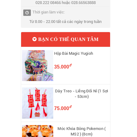
028.222 08466 hoặc 028.66563888
Thời gian làm việc:
Từ 8.00 - 22.00 tất cả các ngày trong tuần
BẠN CÓ THỂ QUAN TÂM
Hộp Bài Magic Yugioh
đ
35.000
Dây Treo - Liễng Đối Nỉ (1 Sợi
- 53cm)
đ
75.000
Móc Khóa Bông Pokemon (
MS2 ) (8cm)