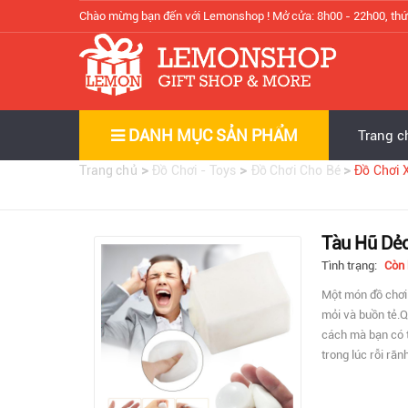
Chào mừng bạn đến với Lemonshop !
Mở cửa: 8h00 - 22h00, thứ
DANH MỤC SẢN PHẨM
Trang c
>
>
>
Trang chủ
Đồ Chơi - Toys
Đồ Chơi Cho Bé
Đồ Chơi 
Tàu Hũ Dẻo
Tình trạng:
Còn
Một món đồ chơi 
mỏi và buồn tẻ.Q
cách mà bạn có th
trong lúc rỗi rãn