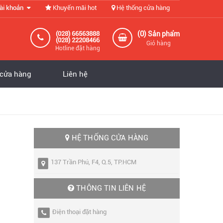
ài khoản
Khuyến mãi hot
Hệ thống cửa hàng
0
(028) 66563888
(
) Sản phẩm
(028) 22208466
Giỏ hàng
Hotline đặt hàng
 cửa hàng
Liên hệ
HỆ THỐNG CỬA HÀNG
137 Trần Phú, F4, Q.5, TP.HCM
THÔNG TIN LIÊN HỆ
Điện thoại đặt hàng