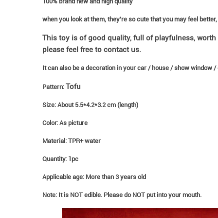
100% brand new and high quality
when you look at them, they're so cute that you may feel better, o
This toy is of good quality, full of playfulness, wort
please feel free to contact us.
It can also be a decoration in your car / house / show window / c
Tofu
Pattern:
Size: About 5.5*4.2*3.2 cm (length)
Color: As picture
Material: TPR+ water
Quantity: 1pc
Applicable age: More than 3 years old
Note: It is NOT edible. Please do NOT put into your mouth.