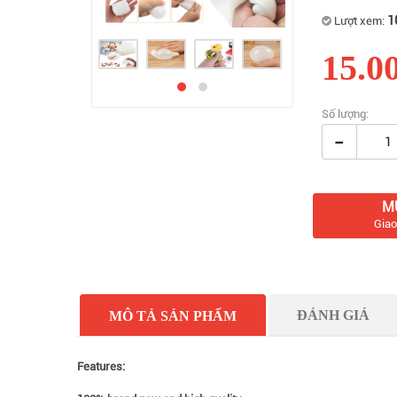
1
Lượt xem:
15.0
Số lượng:
-
M
Giao
ĐÁNH GIÁ
MÔ TẢ SẢN PHẨM
Features: