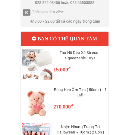
028.222 08466 hoặc 028.66563888
Thời gian làm việc:
Từ 8.00 - 22.00 tất cả các ngày trong tuần
BẠN CÓ THỂ QUAN TÂM
Tàu Hũ Dẻo Xả Stress -
Squeezable Toys
đ
15.000
Bông Heo Ôm Tim ( 50cm ) - 1
Cái
đ
270.000
Nhện Nhung Trang Trí
Halloween - 10cm ( 2 Con )