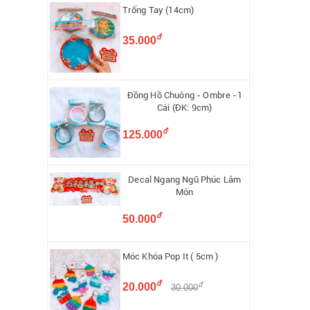
Trống Tay (14cm)
đ
35.000
Đồng Hồ Chuông - Ombre -1
Cái (ĐK: 9cm)
đ
125.000
Decal Ngang Ngũ Phúc Lâm
Môn
đ
50.000
Móc Khóa Pop It ( 5cm )
đ
đ
20.000
30.000