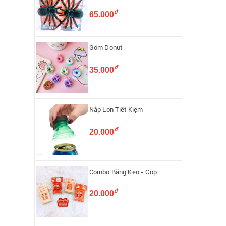
đ
65.000
Gôm Donut
đ
35.000
Nắp Lon Tiết Kiệm
đ
20.000
Combo Băng Keo - Cọp
đ
20.000