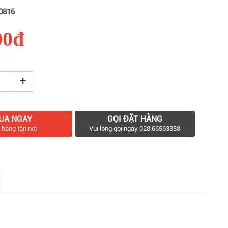
0816
00đ
+
UA NGAY
GỌI ĐẶT HÀNG
 hàng tận nơi
Vui lòng gọi ngay 028.66563888