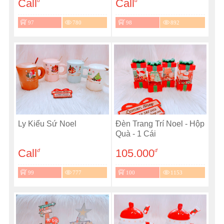
Call
Call
đ
đ
97
780
98
892
Ly Kiểu Sứ Noel
Đèn Trang Trí Noel - Hộp
Quà - 1 Cái
Call
105.000
đ
đ
99
777
100
1153