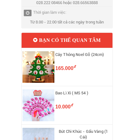
028.222 08466 hoặc 028.66563888
Thời gian làm việc:
Từ 8.00 - 22.00 tất cả các ngày trong tuần
BẠN CÓ THỂ QUAN TÂM
Cây Thông Noel Gỗ (24cm)
đ
165.000
Bao Lì Xì ( MS 54 )
đ
10.000
Bút Chì Khúc - Gấu Vàng (1
Cái)