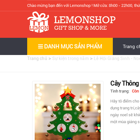
Chào mừng bạn đến với Lemonshop !
Mở cửa: 8h00 - 22h00, thứ
DANH MỤC SẢN PHẨM
Trang c
>
>
Trang chủ
Sự kiện trong năm
Lễ Hội Giáng Sinh - No
Cây Thông 
Tình trạng:
Còn
Hãy tô điểm cho 
dụng trang trí,c
ngày noel sẽ khi
một mùa giáng s