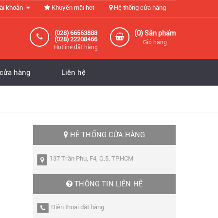
ài khoản
Khuyến mãi hot
Hệ thống cửa hàng
0
(028) 66563888
(
) Sản phẩm
(028) 22208466
Giỏ hàng
Hotline đặt hàng
 cửa hàng
Liên hệ
HỆ THỐNG CỬA HÀNG
137 Trần Phú, F4, Q.5, TP.HCM
THÔNG TIN LIÊN HỆ
Điện thoại đặt hàng