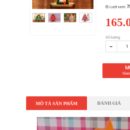
7
Lượt xem:
165.
Số lượng:
-
M
Giao
ĐÁNH GIÁ
MÔ TẢ SẢN PHẨM