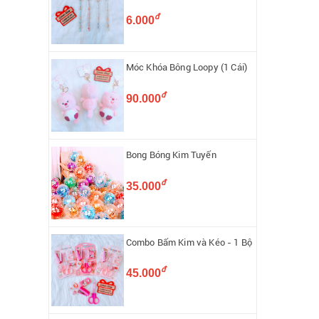
đ
6.000
Móc Khóa Bông Loopy (1 Cái)
đ
90.000
Bong Bóng Kim Tuyến
đ
35.000
Combo Bấm Kim và Kéo - 1 Bộ
đ
45.000