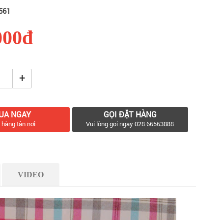
561
000đ
+
UA NGAY
GỌI ĐẶT HÀNG
 hàng tận nơi
Vui lòng gọi ngay 028.66563888
VIDEO