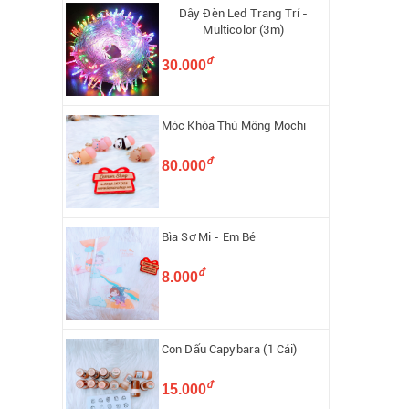
Dây Đèn Led Trang Trí -
Multicolor (3m)
đ
30.000
Móc Khóa Thú Mông Mochi
đ
80.000
Bìa Sơ Mi - Em Bé
đ
8.000
Con Dấu Capybara (1 Cái)
đ
15.000