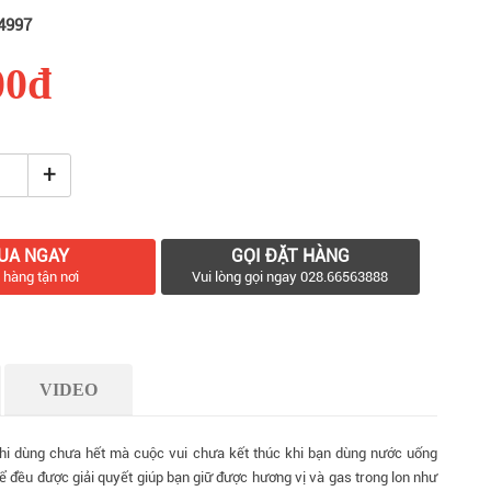
4997
00đ
+
UA NGAY
GỌI ĐẶT HÀNG
 hàng tận nơi
Vui lòng gọi ngay 028.66563888
VIDEO
 khi dùng chưa hết mà cuộc vui chưa kết thúc khi bạn dùng nước uống
ể đều được giải quyết giúp bạn giữ được hương vị và gas trong lon như