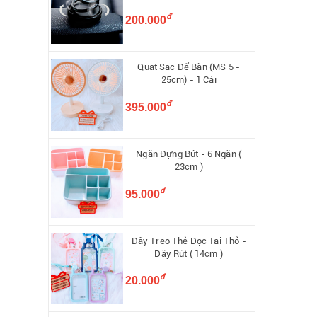
đ
200.000
Quạt Sạc Để Bàn (MS 5 -
25cm) - 1 Cái
đ
395.000
Ngăn Đựng Bút - 6 Ngăn (
23cm )
đ
95.000
Dây Treo Thẻ Dọc Tai Thỏ -
Dây Rút ( 14cm )
đ
20.000