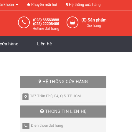
ài khoản
Khuyến mãi hot
Hệ thống cửa hàng
0
(028) 66563888
(
) Sản phẩm
(028) 22208466
Giỏ hàng
Hotline đặt hàng
 cửa hàng
Liên hệ
HỆ THỐNG CỬA HÀNG
137 Trần Phú, F4, Q.5, TP.HCM
THÔNG TIN LIÊN HỆ
Điện thoại đặt hàng