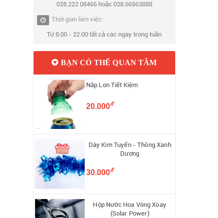
028.222 08466 hoặc 028.66563888
Thời gian làm việc:
Từ 8.00 - 22.00 tất cả các ngày trong tuần
BẠN CÓ THỂ QUAN TÂM
Nắp Lon Tiết Kiệm
đ
20.000
Dây Kim Tuyến - Thông Xanh
Dương
đ
30.000
Hộp Nước Hoa Vòng Xoay
(Solar Power)