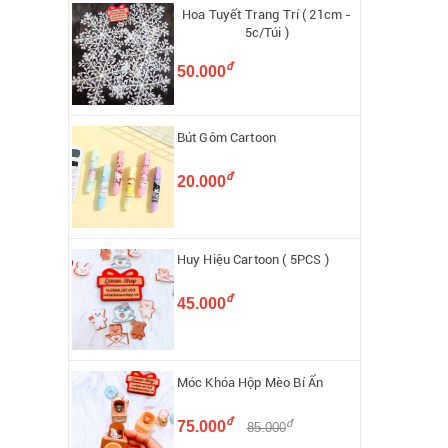
Hoa Tuyết Trang Trí ( 21cm -
5c/Túi )
đ
50.000
Bút Gôm Cartoon
đ
20.000
Huy Hiệu Cartoon ( 5PCS )
đ
45.000
Móc Khóa Hộp Mèo Bí Ẩn
đ
đ
75.000
85.000