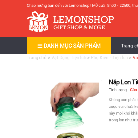
Chào mừng bạn đến với Lemonshop !
Mở cửa: 8h00 - 22h00, thứ
DANH MỤC SẢN PHẨM
Trang c
>
>
>
Trang chủ
Vật Dụng Tiện Ích
Phụ Kiện - Tiện Ích
Vâ
Nắp Lon Ti
Tình trạng:
Còn
Không còn phải l
cuộc vui chưa kế
này mọi khó khăn
trong lon như trư