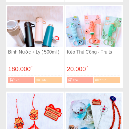
Bình Nước + Ly ( 500ml )
Kéo Thủ Công - Fruits
180.000
20.000
đ
đ
173
5663
174
2783