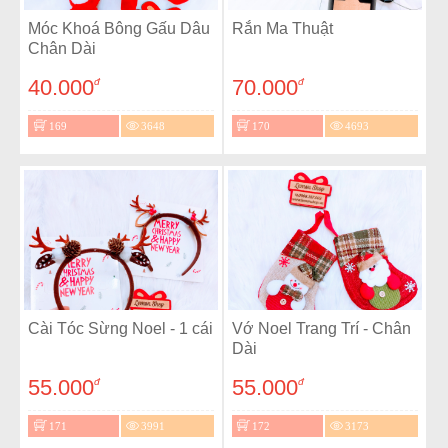
Móc Khoá Bông Gấu Dâu
Rắn Ma Thuật
Chân Dài
40.000
70.000
đ
đ
169
3648
170
4693
Cài Tóc Sừng Noel - 1 cái
Vớ Noel Trang Trí - Chân
Dài
55.000
55.000
đ
đ
171
3991
172
3173