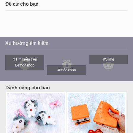
Đề cử cho bạn
Xu hướng tìm kiếm
#Tìm kiếm trên
#Slime
Lemonshop
#móc khóa
Dành riêng cho bạn