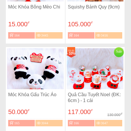
Móc Khóa Bông Mèo Chi
Squishy Bánh Quy (9cm)
15.000
105.000
đ
đ
164
3445
164
3416
Giá sốc
Sale
- 10%
Móc Khóa Gấu Trúc Áo
Quả Cầu Tuyết Noel (ĐK:
6cm ) - 1 cái
50.000
117.000
đ
đ
đ
130.000
165
3044
166
3647