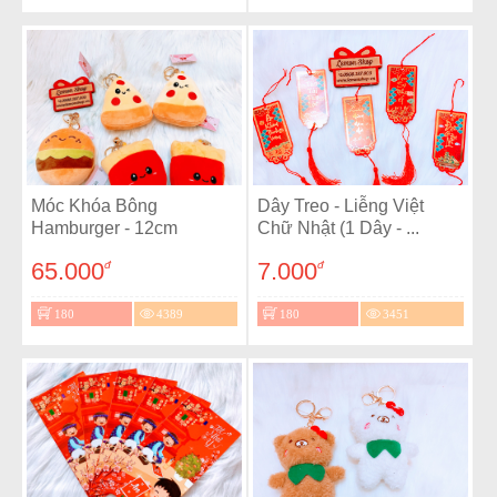
Móc Khóa Bông
Dây Treo - Liễng Việt
Hamburger - 12cm
Chữ Nhật (1 Dây - ...
65.000
7.000
đ
đ
180
4389
180
3451