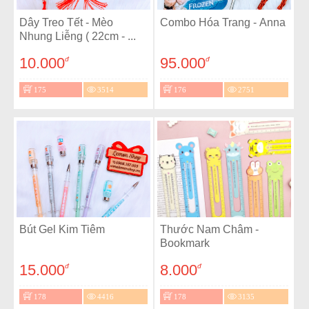
Dây Treo Tết - Mèo
Combo Hóa Trang - Anna
Nhung Liễng ( 22cm - ...
10.000
95.000
đ
đ
175
3514
176
2751
Bút Gel Kim Tiêm
Thước Nam Châm -
Bookmark
15.000
8.000
đ
đ
178
4416
178
3135