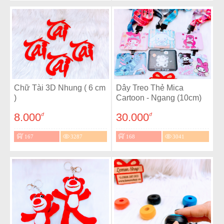
Chữ Tài 3D Nhung ( 6 cm
Dây Treo Thẻ Mica
)
Cartoon - Ngang (10cm)
8.000
30.000
đ
đ
167
3287
168
3041